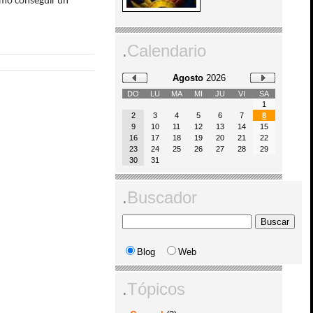
ómo conseguir un
.
Calendario
Agosto
2026
DO
LU
MA
MI
JU
VI
SA
1
2
3
4
5
6
7
8
9
10
11
12
13
14
15
16
17
18
19
20
21
22
23
24
25
26
27
28
29
30
31
.
Buscador
Blog
Web
.
Tópicos