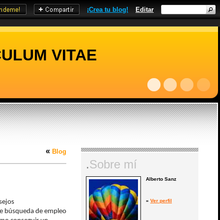
¡Crea tu blog!
Editar
ULUM VITAE
«
Blog
.
Sobre mí
Alberto Sanz
»
Ver perfil
sejos
 de búsqueda de empleo