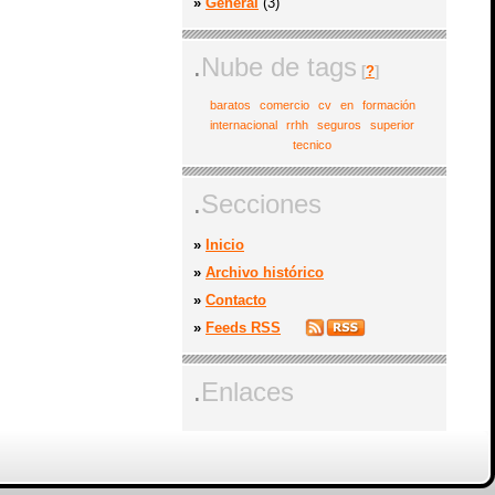
»
General
(3)
.
Nube de tags
[
?
]
baratos
comercio
cv
en
formación
internacional
rrhh
seguros
superior
tecnico
.
Secciones
»
Inicio
»
Archivo histórico
»
Contacto
»
Feeds RSS
.
Enlaces