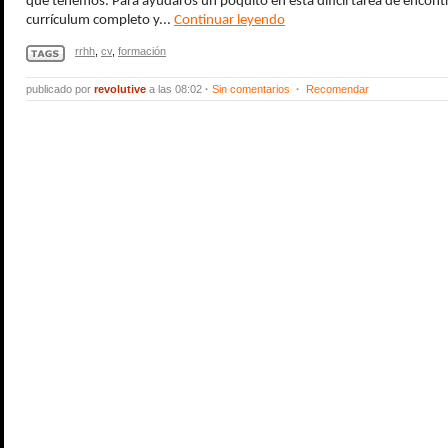
que tenemos. Para ayudaros un poquito en esta difícil tarea de encon
currículum completo y...
Continuar leyendo
rrhh
,
cv
,
formación
publicado por
revolutive
a las 08:02
·
Sin comentarios
·
Recomendar